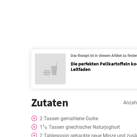
Das Rezept ist in diesem Artikel zu finde
Die perfekten Pellkartoffeln ko
Leitfaden
Zutaten
Anzah
2
Tassen
gemahlene Gurke
1
1
Tassen
griechischer Naturjoghurt
⁄
2
2
Tablespoon
gehackte neue Minze und zusätz