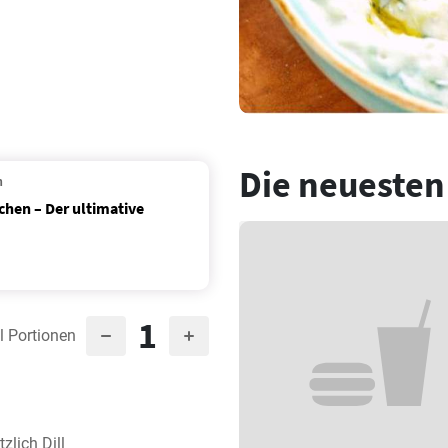
Die neuesten
n
chen – Der ultimative
1
l Portionen
lich Dill