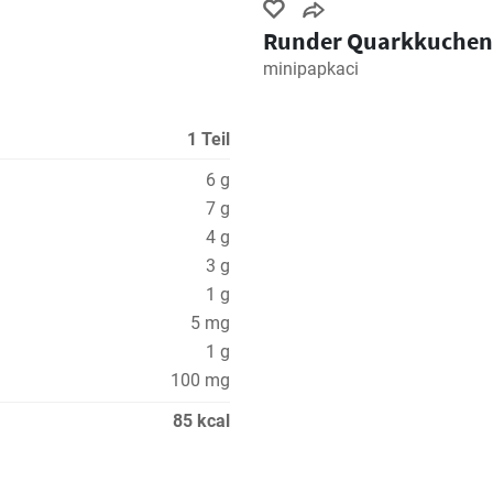
Runder Quarkkuchen
minipapkaci
1 Teil
6 g
7 g
4 g
3 g
1 g
5 mg
1 g
100 mg
85 kcal