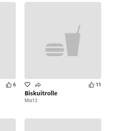
6
11
Biskuitrolle
Mis12