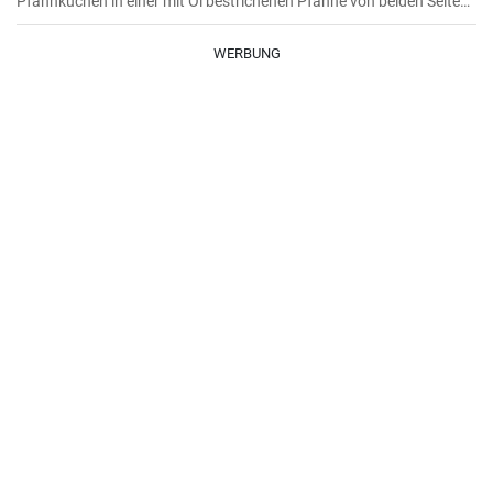
Pfannkuchen in einer mit Öl bestrichenen Pfanne von beiden Seiten
braten.
WERBUNG