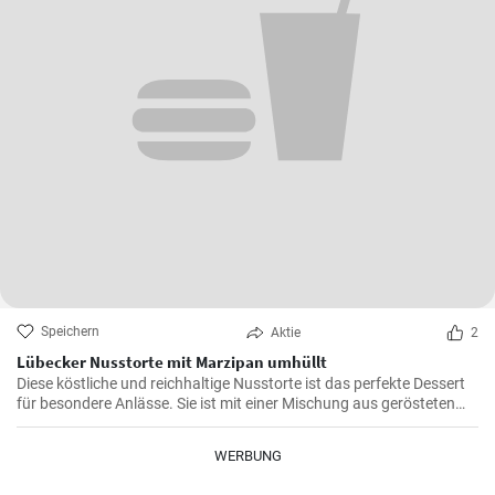
Speichern
Aktie
2
Lübecker Nusstorte mit Marzipan umhüllt
Diese köstliche und reichhaltige Nusstorte ist das perfekte Dessert
für besondere Anlässe. Sie ist mit einer Mischung aus gerösteten
Nüssen und einer cremigen Füllung gefüllt, die von einer knackigen
Schicht Marzipan umhüllt wird.
WERBUNG