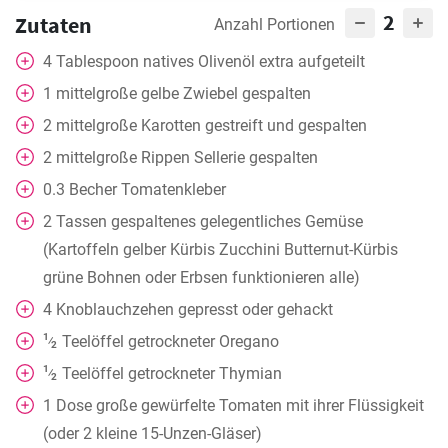
2
Zutaten
Anzahl Portionen
4
Tablespoon
natives Olivenöl extra aufgeteilt
1
mittelgroße gelbe Zwiebel gespalten
2
mittelgroße Karotten gestreift und gespalten
2
mittelgroße Rippen Sellerie gespalten
0.3
Becher
Tomatenkleber
2
Tassen
gespaltenes gelegentliches Gemüse
(Kartoffeln gelber Kürbis Zucchini Butternut-Kürbis
grüne Bohnen oder Erbsen funktionieren alle)
4
Knoblauchzehen gepresst oder gehackt
1
Teelöffel
getrockneter Oregano
⁄
2
1
Teelöffel
getrockneter Thymian
⁄
2
1
Dose
große gewürfelte Tomaten mit ihrer Flüssigkeit
(oder 2 kleine 15-Unzen-Gläser)