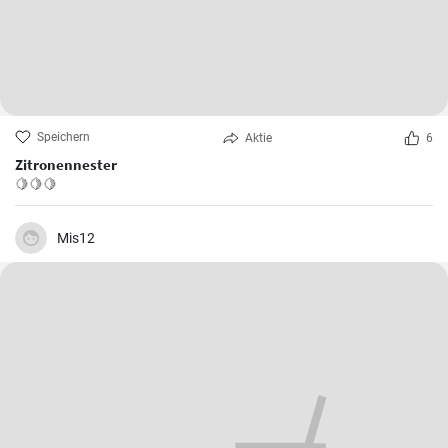
Speichern
Aktie
6
Zitronennester
🍋🍋🍋
Mis12