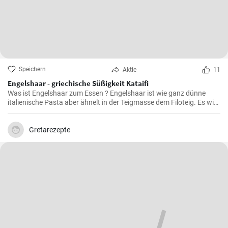
Speichern
Aktie
11
Engelshaar - griechische Süßigkeit Kataifi
Was ist Engelshaar zum Essen ? Engelshaar ist wie ganz dünne
italienische Pasta aber ähnelt in der Teigmasse dem Filoteig. Es wird
im balkanischen Raum für Süßspeisen mit Nüssen und Gewürzen
gefüllt benutzt. Schauen Sie selbst wie es geht !
Gretarezepte