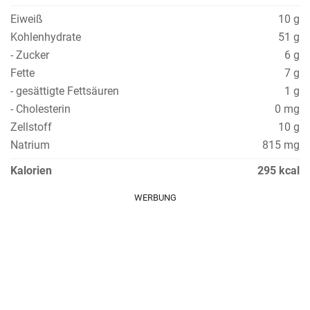
Eiweiß
10 g
Kohlenhydrate
51 g
- Zucker
6 g
Fette
7 g
- gesättigte Fettsäuren
1 g
- Cholesterin
0 mg
Zellstoff
10 g
Natrium
815 mg
Kalorien
295 kcal
WERBUNG