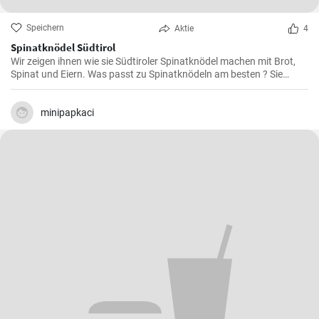
Speichern
Aktie
4
Spinatknödel Südtirol
Wir zeigen ihnen wie sie Südtiroler Spinatknödel machen mit Brot,
Spinat und Eiern. Was passt zu Spinatknödeln am besten ? Sie
werden mit flüssiger Butter übergossen und mit Parmesamkäse
besteut. Ein Gaumenschmaus aus Österreich .
minipapkaci