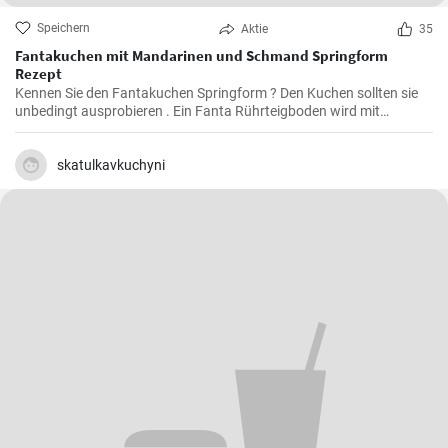
Speichern
Aktie
35
Fantakuchen mit Mandarinen und Schmand Springform
Rezept
Kennen Sie den Fantakuchen Springform ? Den Kuchen sollten sie
unbedingt ausprobieren . Ein Fanta Rührteigboden wird mit
Mandarinen und einer Schmand Sahne Füllung belegt. Fruchtig ,
cremig und lecker für alle Gäste groß und klein.
skatulkavkuchyni