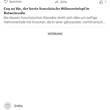
Speichern
Aktie
1
Coq au Vin, der beste französische Hühnereintopf in
Rotweinsoße
Bei diesem französischen Klassiker dreht sich alles um saftige
Hähnchenteile mit Knochen, die in einer glänzenden, verführerisch
dunklen und reichhaltigen Rotweinsauce geschmort werden.
WERBUNG
Greta