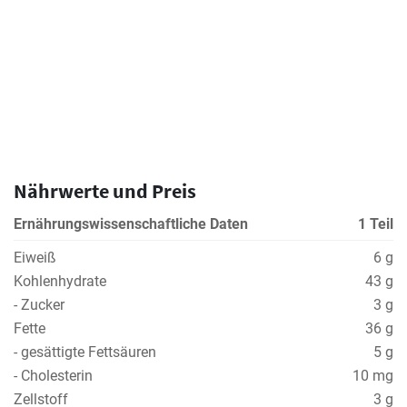
Nährwerte und Preis
Ernährungswissenschaftliche Daten
1 Teil
Eiweiß
6 g
Kohlenhydrate
43 g
- Zucker
3 g
Fette
36 g
- gesättigte Fettsäuren
5 g
- Cholesterin
10 mg
Zellstoff
3 g