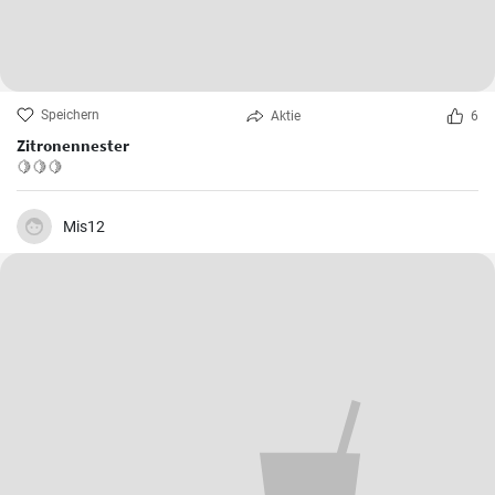
Speichern
Aktie
6
Zitronennester
🍋🍋🍋
Mis12