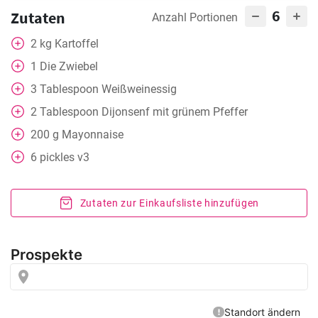
6
Zutaten
Anzahl Portionen
2
kg
Kartoffel
1
Die Zwiebel
3
Tablespoon
Weißweinessig
2
Tablespoon
Dijonsenf mit grünem Pfeffer
200
g
Mayonnaise
6
pickles v3
Zutaten zur Einkaufsliste hinzufügen