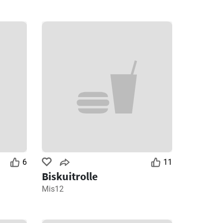
6
11
Biskuitrolle
Mis12