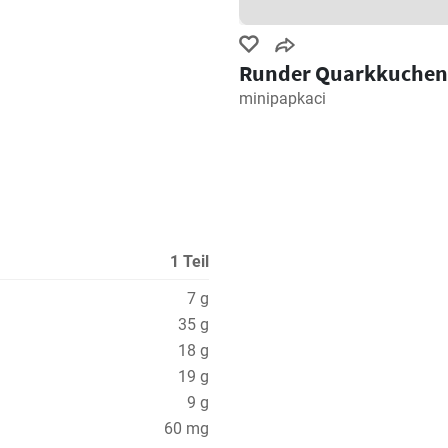
Runder Quarkkuchen
minipapkaci
1 Teil
7 g
35 g
18 g
19 g
9 g
60 mg